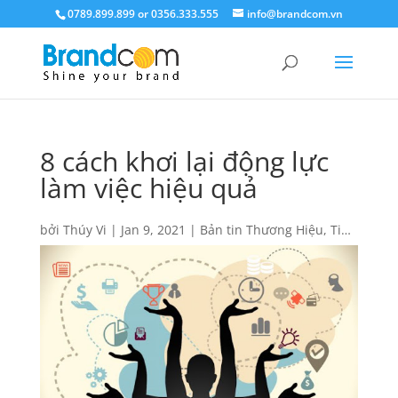
0789.899.899 or 0356.333.555
info@brandcom.vn
8 cách khơi lại động lực
làm việc hiệu quả
bởi
Thúy Vi
|
Jan 9, 2021
|
Bản tin Thương Hiệu
,
Tin
tức