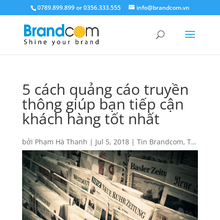
0789.899.899 or 0356.333.555
info@brandcom.vn
5 cách quảng cáo truyền
thông giúp bạn tiếp cận
khách hàng tốt nhất
bởi
Phạm Hà Thanh
|
Jul 5, 2018
|
Tin Brandcom
,
Tin
tức