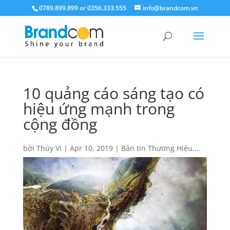
0789.899.899 or 0356.333.555
info@brandcom.vn
10 quảng cáo sáng tạo có
hiệu ứng mạnh trong
cộng đồng
bởi
Thúy Vi
|
Apr 10, 2019
|
Bản tin Thương Hiệu
,
Tin Brandcom
,
Tin tức