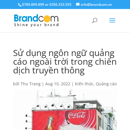
0789.899.899 or 0356.333.555
info@brandcom.vn
Sử dụng ngôn ngữ quảng
cáo ngoài trời trong chiến
dịch truyền thông
bởi
Thu Trang
|
Aug 10, 2022
|
Kiến thức
,
Quảng cáo