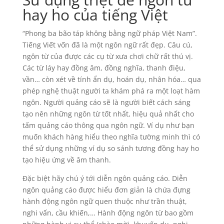
hay ho của tiếng Việt
“Phong ba bão táp không bằng ngữ pháp Việt Nam”.
Tiếng Viết vốn đã là một ngôn ngữ rất đẹp. Câu cú,
ngôn từ của được các cụ từ xưa chơi chữ rất thú vị.
Các từ láy hay đồng âm, đồng nghĩa, thanh điệu,
vần… còn xét về tính ẩn dụ, hoán dụ, nhân hóa… qua
phép nghệ thuật người ta khám phá ra một loạt hàm
ngôn. Người quảng cáo sẽ là người biết cách sáng
tạo nên những ngôn từ tốt nhất, hiệu quả nhất cho
tấm quảng cáo thông qua ngôn ngữ. Ví dụ như bạn
muốn khách hàng hiểu theo nghĩa tường minh thì có
thể sử dụng những ví dụ so sánh tương đồng hay ho
tạo hiệu ứng về âm thanh.
Đặc biệt hãy chú ý tới diễn ngôn quảng cáo. Diễn
ngôn quảng cáo được hiểu đơn giản là chứa đựng
hành động ngôn ngữ quen thuộc như trần thuật,
nghi vấn, cầu khiến,… Hành động ngôn từ bao gồm