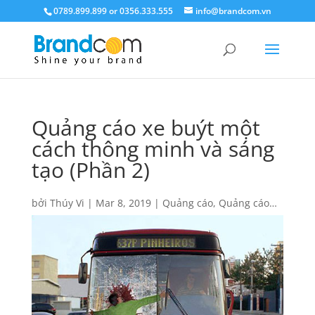
0789.899.899 or 0356.333.555
info@brandcom.vn
Quảng cáo xe buýt một
cách thông minh và sáng
tạo (Phần 2)
bởi
Thúy Vi
|
Mar 8, 2019
|
Quảng cáo
,
Quảng cáo
trên xe Bus
,
Responsive