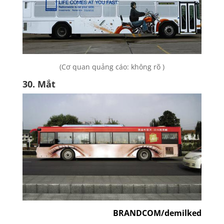
(Cơ quan quảng cáo: không rõ )
30. Mắt
BRANDCOM/demilked