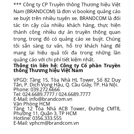
*** Công ty CP Truyền thông Thương hiệu Việt
Nam (BRANDCOM) là đơn vị booking quảng cáo
xe buýt trên nhiều tuyến xe. BRANDCOM là đối
tác tin cậy của nhiều khách hàng, thực hiện
thành công nhiều dự án truyền thông quan
trọng, trong đó có quảng cáo xe buýt. Chúng
tôi sẵn sàng tư vấn, hỗ trợ khách hàng để
mang lại hiệu quả tối đa trong những lần
quảng cáo với chi phí tiết kiệm nhất.
Thông tin liên hệ:
Công ty Cổ phần Truyền
thông Thương hiệu Việt Nam
VPGD: Tầng 15, Tòa Nhà HL Tower, Số 82 Duy
Tân, P. Dịch Vọng Hậu, Q. Cầu Giấy, TP. Hà Nội.
Phone: 039.272.6666
Tel: 024.6689.7777 / 024.6689.7777
E-Mail: info@brandcom.vn
Văn Phòng HCM
Tầng 12 Tòa Nhà ACB Tower, Đường CMT8,
Phường 11, Quận 3, TP HCM
Hotline: 0356.333.555
E-Mail: vphcm@brandcom.vn