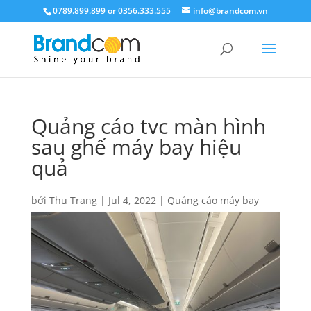
0789.899.899 or 0356.333.555
info@brandcom.vn
Quảng cáo tvc màn hình
sau ghế máy bay hiệu
quả
bởi
Thu Trang
|
Jul 4, 2022
|
Quảng cáo máy bay