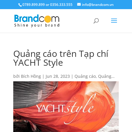
0789.899.899 or 0356.333.555
info@brandcom.vn
Quảng cáo trên Tạp chí
YACHT Style
bởi
Bích Hồng
|
Jun 28, 2023
|
Quảng cáo
,
Quảng
cáo báo giấy