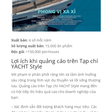
Xuất bản:
4 số mỗi năm
Số lượng xuất bản:
15,000 ấn phẩm
Độc giả:
>150,000 per/issues
Lợi ích khi quảng cáo trên Tạp chí
YACHT Style
Với phạm vi phân phối rộng lớn và tầm ảnh hưởng
sâu rộng trong lĩnh vực du thuyền và lối sống thượng
lưu. Quảng cáo trên Tạp chí YACHT Style mang đến
cơ hội tiếp thị hiệu quả cao cho doanh nghiệp của
bạn:
– Xác định sẵn đối tượng khách hàng mục tiêu: Các