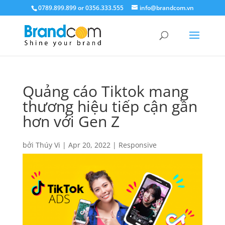
0789.899.899 or 0356.333.555
info@brandcom.vn
Quảng cáo Tiktok mang
thương hiệu tiếp cận gần
hơn với Gen Z
bởi
Thúy Vi
|
Apr 20, 2022
|
Responsive