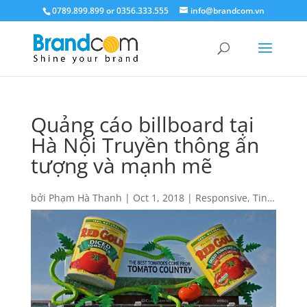
0789.899.899 or 0356.333.555
info@brandcom.vn
Quảng cáo billboard tại
Hà Nội Truyền thông ấn
tượng và mạnh mẽ
bởi
Phạm Hà Thanh
|
Oct 1, 2018
|
Responsive
,
Tin
Brandcom
,
Tin tức