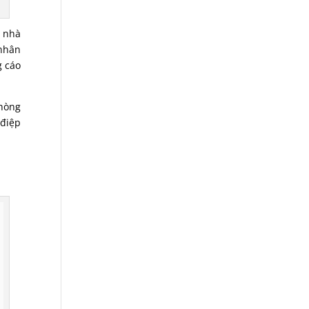
i nhà
 nhân
g cáo
phòng
 điệp