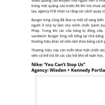
Video quảng cáo khuyên mọi người nên ở nhà
trong một quảng cáo trước đó khi mà chưa xả
tạo, agency FCB nhận ra rằng các cảnh quay cũ
Burger King cũng đã đưa ra một số sáng kiến t
người ở nhà tự làm cho mình chiếc bánh bu
Pháp. Trong khi các cửa hàng bị đóng cửa,
sandwich Burger King nổi tiếng tại nhà bằn
thương hiệu khác sẽ sớm làm theo bằng cách 
Thương hiệu này còn triển khai một chiến d
viên có thể trả lời các câu hỏi khó về toán học
Nike: ‘You Can’t Stop Us”
Agency: Wieden + Kennedy Portl