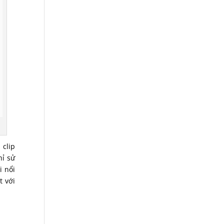
 clip
hỉ sử
i nổi
t với