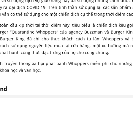
 và sử dụng dịch vụ giao hàng này đã sử dụng những cảnh được
y ra đại dịch COVID-19. Trên tinh thần sử dụng lại các sản phẩm
 vẫn có thể sử dụng cho một chiến dịch cụ thể trong thời điểm các
oàn cầu kịp thời tại thời điểm này, tiêu biểu là chiến dịch kêu gọ
rger “Quarantine Whoppers” của agency Buzzman và Burger King
 Burger King đã chỉ cho thực khách cách tự làm Whoppers và 
g cách sử dụng nguyên liệu mua tại cửa hàng, một xu hướng mà 
phát hành công thức đặc trưng của họ cho công chúng.
ịch truyền thông xã hội phát bánh Whoppers miễn phí cho những
, khoa học và văn học.
and