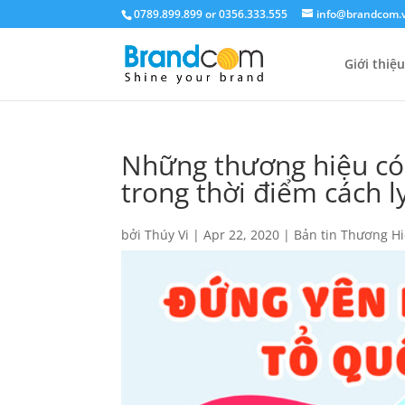
0789.899.899 or 0356.333.555
info@brandcom.
Giới thiệu
Những thương hiệu có 
trong thời điểm cách l
bởi
Thúy Vi
|
Apr 22, 2020
|
Bản tin Thương H