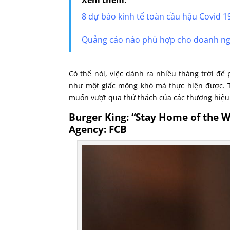
Xem thêm:
8 dự báo kinh tế toàn cầu hậu Covid 1
Quảng cáo nào phù hợp cho doanh ngh
Có thể nói, việc dành ra nhiều tháng trời để
như một giấc mộng khó mà thực hiện được. 
muốn vượt qua thử thách của các thương hiệu
Burger King: “Stay Home of the 
Agency: FCB