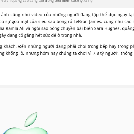
 dịch quảng cáo sáng tạo trong thời điểm cách ly xã hội
h ảnh cũng như video của những người đang tập thể dục ngay tạ
o có sự góp mặt của siêu sao bóng rổ LeBron James, cũng như các
lia Ramla Ali và ngôi sao bóng chuyền bãi biển Sara Hughes, quản
ày đang cố gắng hết sức để ở trong nhà.
ng khách. Đến những người đang phải chơi trong bếp hay trong 
g khổng lồ, nhưng hôm nay chúng ta chơi vì 7,8 tỷ người”, thông