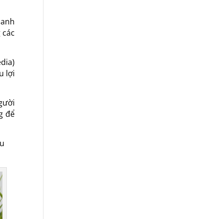
oanh
 các
dia)
 lợi
gười
g để
ều