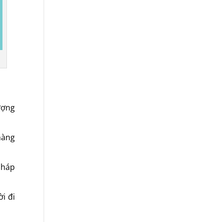
ượng
hàng
pháp
i đi