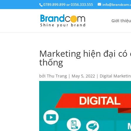
0789.899.899 or 0356.333.555
info@brandcom.
Giới thiệu
Marketing hiện đại có
thống
bởi
Thu Trang
|
May 5, 2022
|
Digital Marketi