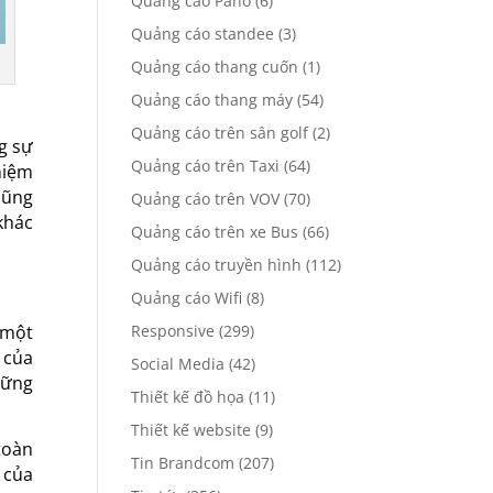
Quảng cáo Pano
(6)
Quảng cáo standee
(3)
Quảng cáo thang cuốn
(1)
Quảng cáo thang máy
(54)
Quảng cáo trên sân golf
(2)
g sự
Quảng cáo trên Taxi
(64)
niệm
cũng
Quảng cáo trên VOV
(70)
khác
Quảng cáo trên xe Bus
(66)
Quảng cáo truyền hình
(112)
Quảng cáo Wifi
(8)
 một
Responsive
(299)
 của
Social Media
(42)
hững
Thiết kế đồ họa
(11)
Thiết kế website
(9)
toàn
Tin Brandcom
(207)
 của