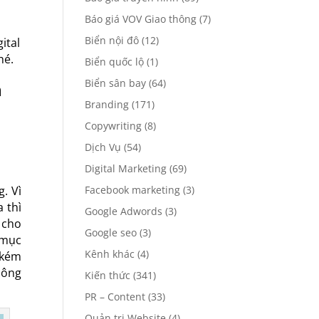
Báo giá VOV Giao thông
(7)
Biển nội đô
(12)
ital
hé.
Biển quốc lộ
(1)
Biển sân bay
(64)
n
Branding
(171)
Copywriting
(8)
Dịch Vụ
(54)
Digital Marketing
(69)
Facebook marketing
(3)
. Vì
 thì
Google Adwords
(3)
 cho
Google seo
(3)
 mục
Kênh khác
(4)
 kém
công
Kiến thức
(341)
PR – Content
(33)
Quản trị Website
(4)