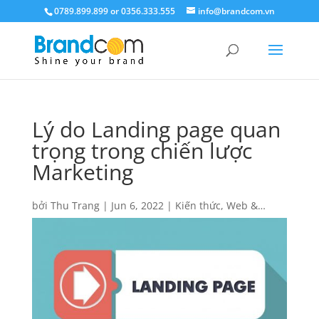
0789.899.899 or 0356.333.555
info@brandcom.vn
Lý do Landing page quan
trọng trong chiến lược
Marketing
bởi
Thu Trang
|
Jun 6, 2022
|
Kiến thức
,
Web &
Design