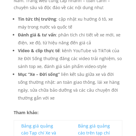
Nam. Trang web cung cấp nhanh – toàn cảnh –
chuyên sâu và độc đáo về các nội dung như:
Tin tức thị trường
: cập nhật xu hướng ô tô, xe
máy trong nước và quốc tế
Đánh giá & tư vấn
: phân tích chi tiết về xe mới, xe
điện, xe độ, từ hiệu năng đến giá cả
Video & clip thực tế
: kênh YouTube và TikTok của
Xe Đời Sống thường đăng các video trải nghiệm, so
sánh top xe, đánh giá sản phẩm video-style
Mục “Xe – Đời sống”
liên kết sâu giữa xe và đời
sống thường nhật: an toàn giao thông, lái xe hàng
ngày, sửa chữa bảo dưỡng và các câu chuyện đời
thường gắn với xe
Tham khảo:
Bảng giá quảng
Bảng giá quảng
cáo Tạp chí Xe và
cáo trên tạp chí