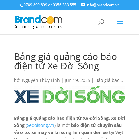
0789.899.899 or 0356.333.555
info@brandcom.vn
Bảng giá quảng cáo báo
điện tử Xe Đời Sống
bởi
Nguyễn Thùy Linh
|
Jun 19, 2025
|
Báo giá báo
điện tử
,
Báo giá quảng cáo
Bảng giá quảng cáo báo điện tử Xe Đời Sống. Xe Đời
Sống
(
xedoisong.vn
) là một
báo điện tử chuyên sâu
về ô tô, xe máy và lối sống liên quan đến xe
tại Việt