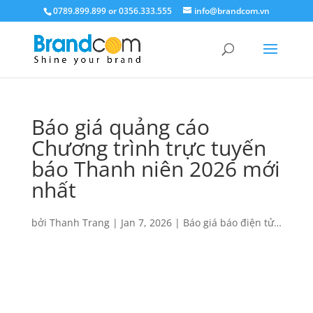
0789.899.899 or 0356.333.555
info@brandcom.vn
Báo giá quảng cáo
Chương trình trực tuyến
báo Thanh niên 2026 mới
nhất
bởi
Thanh Trang
|
Jan 7, 2026
|
Báo giá báo điện tử
,
Báo giá quảng cáo