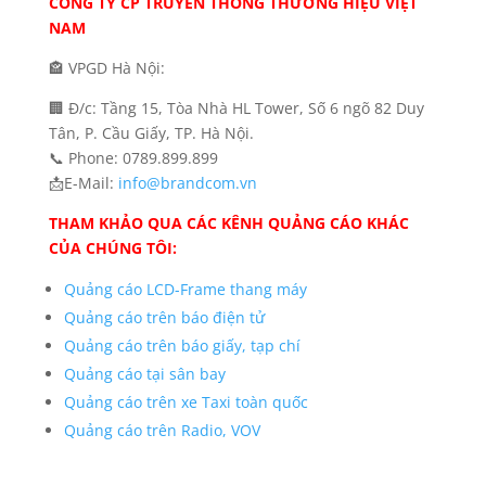
CÔNG TY CP TRUYỀN THÔNG THƯƠNG HIỆU VIỆT
NAM
🏤 VPGD Hà Nội:
🏢 Đ/c: Tầng 15, Tòa Nhà HL Tower, Số 6 ngõ 82 Duy
Tân, P. Cầu Giấy, TP. Hà Nội.
📞 Phone: 0789.899.899
📩E-Mail:
info@brandcom.vn
THAM KHẢO QUA CÁC KÊNH QUẢNG CÁO KHÁC
CỦA CHÚNG TÔI:
Quảng cáo LCD-Frame thang máy
Quảng cáo trên báo điện tử
Quảng cáo trên báo giấy, tạp chí
Quảng cáo tại sân bay
Quảng cáo trên xe Taxi toàn quốc
Quảng cáo trên Radio, VOV