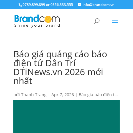
0789.899.899 or 0356.333.555
info@brandcom.vn
Báo giá quảng cáo báo
điện tử Dân Trí
DTiNews.vn 2026 mới
nhất
bởi
Thanh Trang
|
Apr 7, 2026
|
Báo giá báo điện tử
,
Báo giá quảng cáo