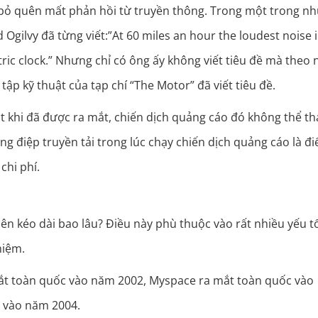
u bỏ quên mất phản hồi từ truyền thông. Trong một trong n
d Ogilvy đã từng viết:”At 60 miles an hour the loudest noise 
ric clock.” Nhưng chỉ có ông ấy không viết tiêu đề mà theo
tập kỹ thuật của tạp chí “The Motor” đã viết tiêu đề.
t khi đã được ra mắt, chiến dịch quảng cáo đó không thể th
ng điệp truyền tải trong lúc chạy chiến dịch quảng cáo là đi
chi phí.
n kéo dài bao lâu? Điều này phù thuộc vào rất nhiều yếu t
hiệm.
mắt toàn quốc vào năm 2002, Myspace ra mắt toàn quốc vào
d vào năm 2004.