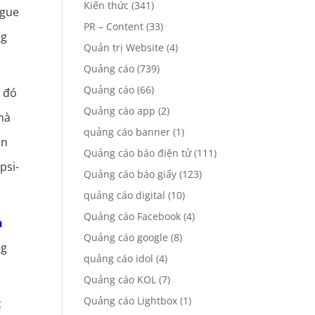
Kiến thức
(341)
ogue
PR – Content
(33)
ng
Quản trị Website
(4)
Quảng cáo
(739)
Quảng cáo
(66)
u đó
Quảng cáo app
(2)
mà
quảng cáo banner
(1)
ện
Quảng cáo báo điện tử
(111)
psi-
Quảng cáo báo giấy
(123)
quảng cáo digital
(10)
Quảng cáo Facebook
(4)
h
Quảng cáo google
(8)
ng
quảng cáo idol
(4)
Quảng cáo KOL
(7)
Quảng cáo Lightbox
(1)
c