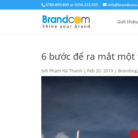
0789.899.899 or 0356.333.555
info@brandcom.
Giới thiệu
6 bước để ra mắt một 
bởi
Phạm Hà Thanh
|
Feb 20, 2019
|
Branding