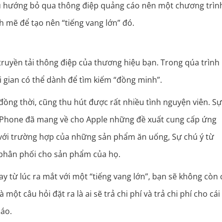
 xu hướng bỏ qua thông điệp quảng cáo nên một chương trìn
 mẽ để tạo nên “tiếng vang lớn” đó.
ruyền tải thông điệp của thương hiệu bạn. Trong qúa trình
 gian có thể dành để tìm kiếm “đồng minh”.
ồng thời, cũng thu hút được rất nhiều tình nguyện viên. S
 iPhone đã mang về cho Apple những đề xuất cung cấp ứng
i với trường hợp của những sản phẩm ăn uống, Sự chú ý từ
 phân phối cho sản phẩm của họ.
y từ lúc ra mắt với một “tiếng vang lớn”, bạn sẽ không còn 
một câu hỏi đặt ra là ai sẽ trả chi phí và trả chi phí cho cái 
cáo.