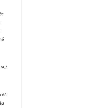
ớc
h
i
thể
 vụ/
u để
iêu