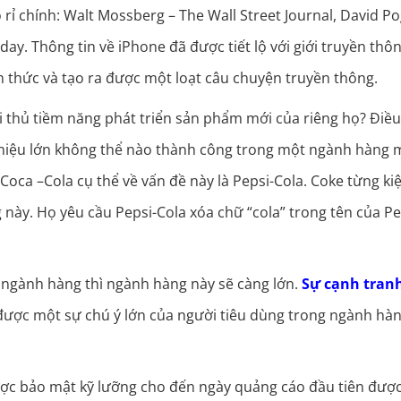
 rỉ chính: Walt Mossberg – The Wall Street Journal, David P
ay. Thông tin về iPhone đã được tiết lộ với giới truyền thô
h thức và tạo ra được một loạt câu chuyện truyền thông.
ối thủ tiềm năng phát triển sản phẩm mới của riêng họ? Điề
g hiệu lớn không thể nào thành công trong một ngành hàng 
Coca –Cola cụ thể về vấn đề này là Pepsi-Cola. Coke từng ki
này. Họ yêu cầu Pepsi-Cola xóa chữ “cola” trong tên của Pe
 ngành hàng thì ngành hàng này sẽ càng lớn.
Sự cạnh tran
được một sự chú ý lớn của người tiêu dùng trong ngành hà
ược bảo mật kỹ lưỡng cho đến ngày quảng cáo đầu tiên đượ