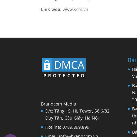
Link web:
www.ssm.vn
Bài
Bả
Vi
Bả
Na
20
Brandcom Media
Bá
Đ/c: Tầng 15, HL Tower, Số 6/82
th
Duy Tân, Cầu Giấy, Hà Nội
nh
Hotline: 0789.899.899
Bả
Email: info@brandcom.vn