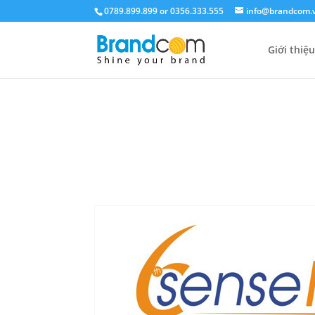
0789.899.899 or 0356.333.555
info@brandcom.
Giới thiệu