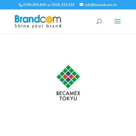
0789.899.899 or 0356.333.555
info@brandcom.vn