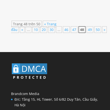
Ô tô Xe máy Tạp chí lớn nhất và uy tín nhất
Việt Nam về chuyên đề ô tô, oto, xe máy. Sân...
Trang 48 trên 50
« Trang
đầu
«
...
10
20
30
...
46
47
48
49
50
»
Brandcom Media
Đ/c: Tầng 15, HL Tower, Số 6/82 Duy Tân, Cầu Giấy,
Hà Nội