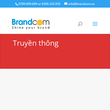
0789.899.899 or 0356.333.555
info@brandcom.vn
Truyền thông