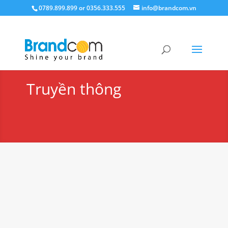
0789.899.899 or 0356.333.555
info@brandcom.vn
Truyền thông