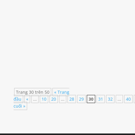
Thúy Vi
Hệ thống xe bus tại TP Hồ Chí Minh hoạt động
dày đặc, vừa kết nối giao thông chặt chẽ cho
thành phố, vừa giúp cho người tiêu dùng tiếp
cận nội dung quảng cáo vào nhiều thời điểm
khác nhau trong ngày. Quảng cáo trên xe bus
tại Thành phố Hồ Chí Minh được áp dụng ở
cả...
Trang 30 trên 50
« Trang
đầu
«
...
10
20
...
28
29
30
31
32
...
40
cuối »