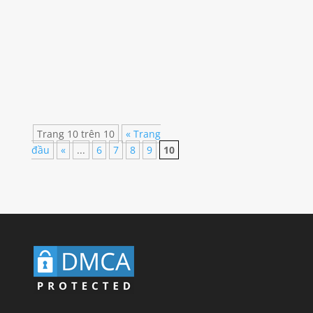
Là một công ty hoạt động mạnh mẽ trong lĩnh
vực cung cấp dịch vụ quảng cáo trực tuyến,
CÔNG TY CP TRUYỀN THÔNG THƯƠNG
HIỆU VIỆT NAM đã trở thành đơn vị đại lý khai
thác nhiều kênh quảng cáo trên các báo điện
tử lớn. Chúng tôi giới thiệu dịch vụ quảng cáo,
đăng bài PR...
Trang 10 trên 10
« Trang
đầu
«
...
6
7
8
9
10