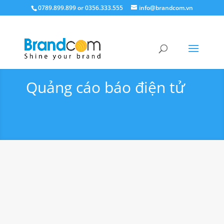
0789.899.899 or 0356.333.555
info@brandcom.vn
Quảng cáo báo điện tử